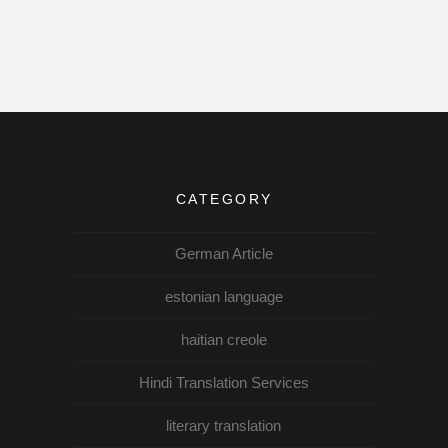
CATEGORY
German Article
estonian language
haitian creole
Hindi Translation Services
literary translation